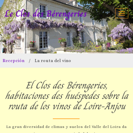
Le Clos des Bérengeries
Toggl
navig
Recepción
/
La routa del vino
El Clos des Bérengeries,
habitaciones des huéspedes sobre la
routa de los vinos de Loire-Anjou
La gran diversidad de climas y suelos del Valle del Loira da