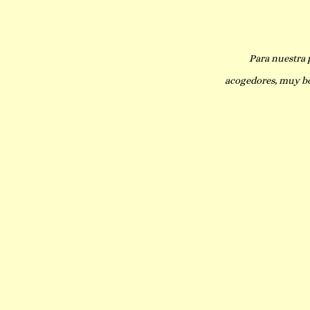
 hincharse la barriga,
Para nuestra 
acogedores, muy bo