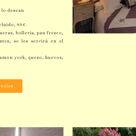
 lo desean
cluido, 90€.
ras, bolleria, pan fresco,
tes, se les servirá en el
jamon york, queso, huevos,
recios