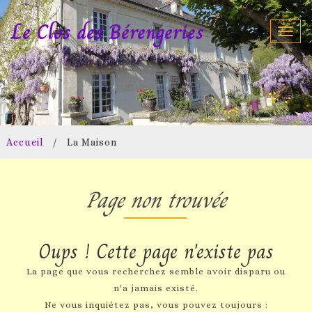
Le Clos des Bérengeries
Toggl
navig
Accueil
/
La Maison
Page non trouvée
Oups ! Cette page n'existe pas
La page que vous recherchez semble avoir disparu ou
n'a jamais existé.
Ne vous inquiétez pas, vous pouvez toujours :