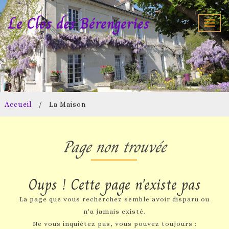
Le Clos des Bérengeries
Toggl
navig
Accueil
/
La Maison
Page non trouvée
Oups ! Cette page n'existe pas
La page que vous recherchez semble avoir disparu ou
n'a jamais existé.
Ne vous inquiétez pas, vous pouvez toujours :